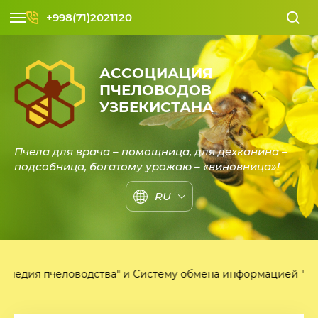
+998(71)2021120
АССОЦИАЦИЯ
ПЧЕЛОВОДОВ
УЗБЕКИСТАНА
Пчела для врача – помощница, для дехканина –
подсобница, богатому урожаю – «виновница»!
RU
одства" и Cистему обмена информацией "Arizor.uz"